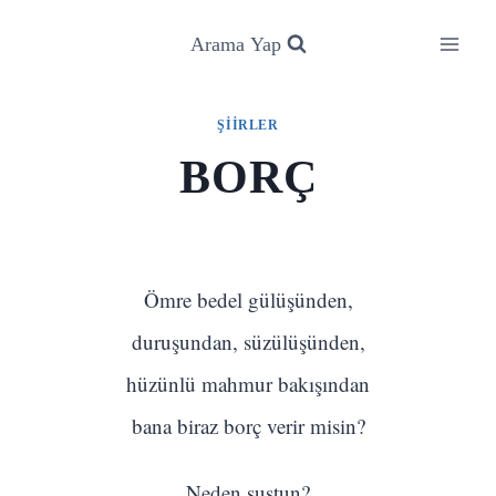
Skip
to
Arama Yap
content
ŞIIRLER
BORÇ
Ömre bedel gülüşünden,
duruşundan, süzülüşünden,
hüzünlü mahmur bakışından
bana biraz borç verir misin?
Neden sustun?